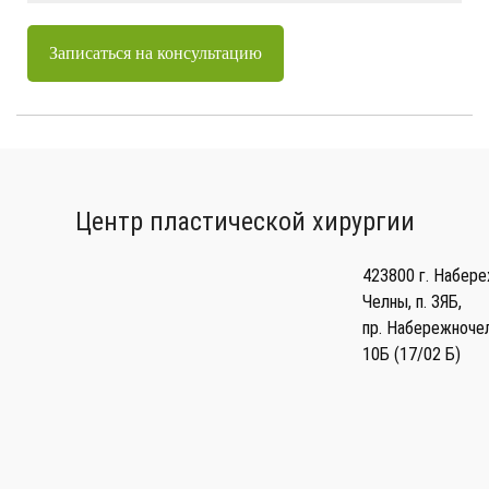
Записаться на консультацию
Центр пластической хирургии
423800
г. Набер
Челны
,
п. ЗЯБ,
пр. Набережночел
10Б (17/02 Б)