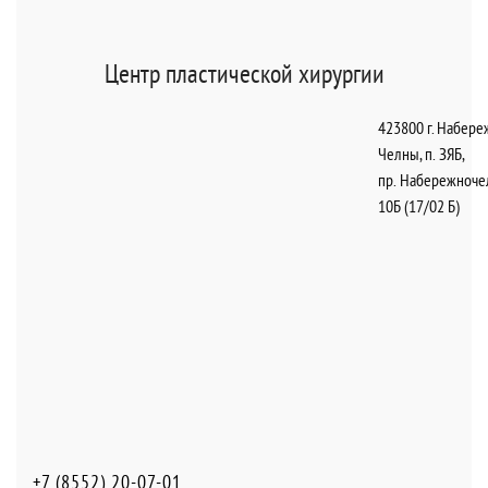
Центр пластической хирургии
423800
г. Набер
Челны
,
п. ЗЯБ,
пр. Набережноче
10Б (17/02 Б)
+7 (8552) 20-07-01