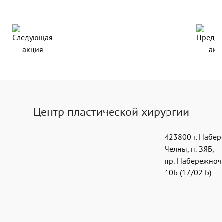
Центр пластической хирургии
423800
г. Набе
Челны
,
п. ЗЯБ,
пр. Набережноч
10Б (17/02 Б)