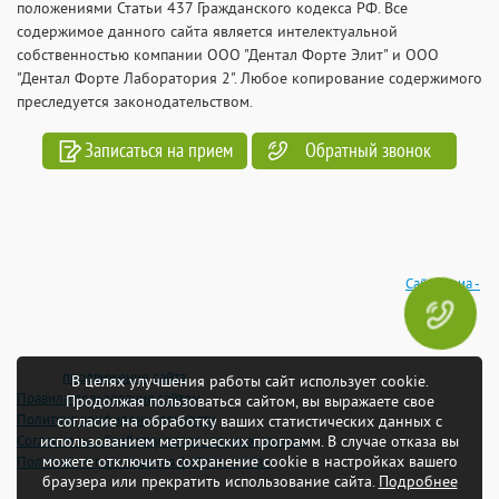
положениями Статьи 437 Гражданского кодекса РФ. Все
содержимое данного сайта является интелектуальной
собственностью компании ООО "Дентал Форте Элит" и ООО
"Дентал Форте Лаборатория 2". Любое копирование содержимого
преследуется законодательством.
Записаться на прием
Обратный звонок
Сайтмедиа -
продвижение сайта
В целях улучшения работы сайт использует cookie.
Правила пользования сайтом
Продолжая пользоваться сайтом, вы выражаете свое
Политика конфиденциальности
согласие на обработку ваших статистических данных с
Согласие на обработку персональных данных
использованием метрических программ. В случае отказа вы
можете отключить сохранение cookie в настройках вашего
Политика использования файлов-cookie
браузера или прекратить использование сайта.
Подробнее