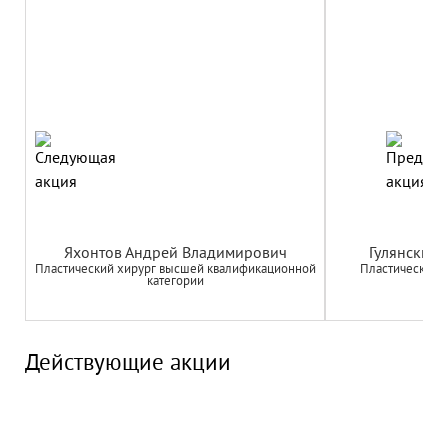
Яхонтов Андрей Владимирович
Гулянский 
Пластический хирург высшей квалификационной
Пластический х
категории
Действующие акции