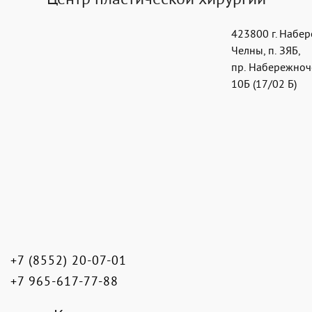
Центр пластической хирургии
423800
г. Набе
Челны
,
п. ЗЯБ,
пр. Набережноч
10Б (17/02 Б)
+7 (8552) 20-07-01
+7 965-617-77-88