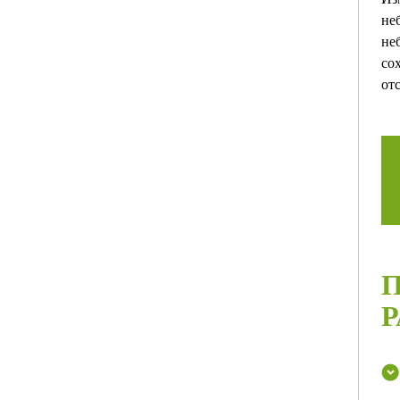
не
не
со
от