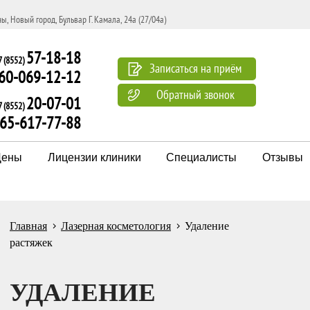
ы, Новый город, Бульвар Г. Камала, 24а (27/04а)
57-18-18
7 (8552)
Записаться на приём
60-069-12-12
Обратный звонок
20-07-01
7 (8552)
965-617-77-88
Цены
Лицензии клиники
Специалисты
Отзывы
Главная
Лазерная косметология
Удаление
растяжек
УДАЛЕНИЕ