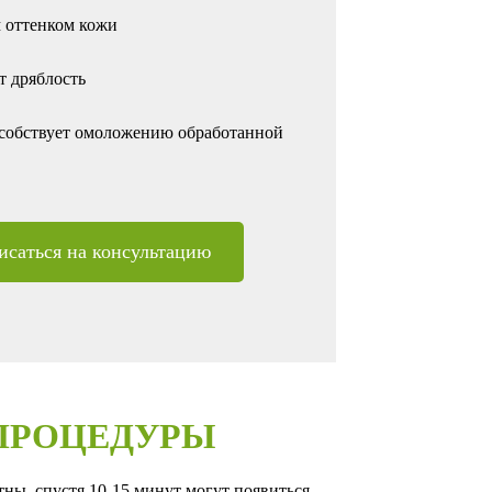
 оттенком кожи
т дряблость
пособствует омоложению обработанной
исаться на консультацию
ПРОЦЕДУРЫ
ны, спустя 10-15 минут могут появиться