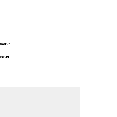
вание
логия