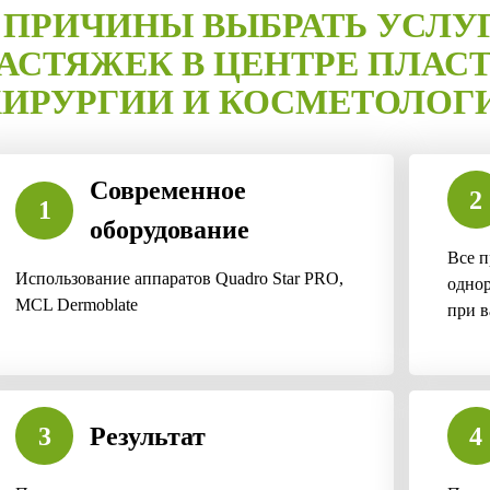
 ПРИЧИНЫ ВЫБРАТЬ УСЛУ
РАСТЯЖЕК В ЦЕНТРЕ ПЛАС
ХИРУРГИИ И КОСМЕТОЛОГ
Современное
2
1
оборудование
Все п
Использование аппаратов Quadro Star PRO,
однор
MCL Dermoblate
при в
3
Результат
4