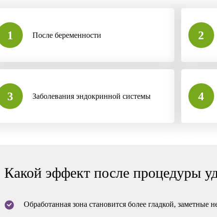
1
2
После беременности
3
4
Заболевания эндокринной системы
Какой эффект после процедуры у
Обработанная зона становится более гладкой, заметные 