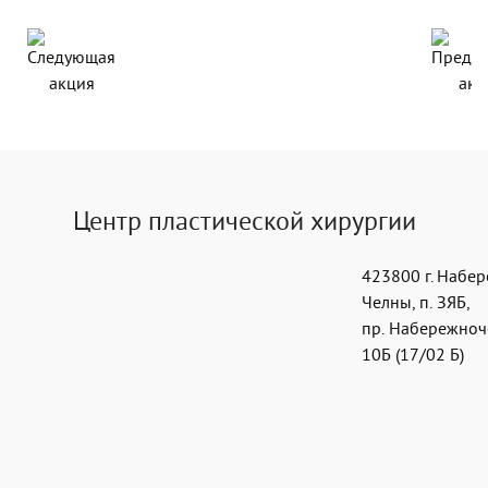
Центр пластической хирургии
423800
г. Набе
Челны
,
п. ЗЯБ,
пр. Набережноч
10Б (17/02 Б)