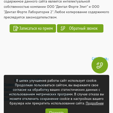
содержимое данного сайта является интелектуальной
собственностью компании ООО "Дентал Форте Элит" и ООО
"Дентал Форте Лаборатория 2". Любое копирование содержимого
преследуется законодательством.
Записаться на прием
Обратный звонок
Сайтмедиа -
продвижение сайта
В целях улучшения работы сайт использует cookie.
Правила пользования сайтом
Продолжая пользоваться сайтом, вы выражаете свое
Политика конфиденциальности
согласие на обработку ваших статистических данных с
Согласие на обработку персональных данных
использованием метрических программ. В случае отказа вы
можете отключить сохранение cookie в настройках вашего
Политика использования файлов-cookie
браузера или прекратить использование сайта.
Подробнее