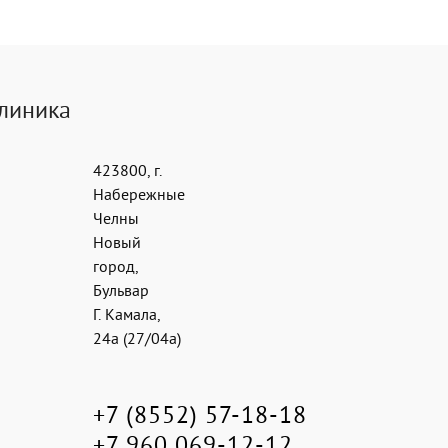
клиника
423800
,
г.
Набережные
Челны
Новый
город
,
Бульвар
Г. Камала,
24а (27/04а)
+7 (8552) 57-18-18
+7 960 069-12-12