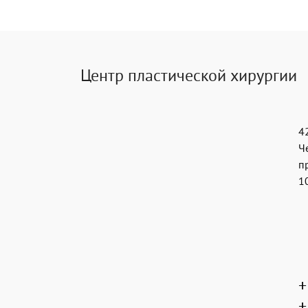
Центр пластической хирургии
4
Ч
п
1
+
+