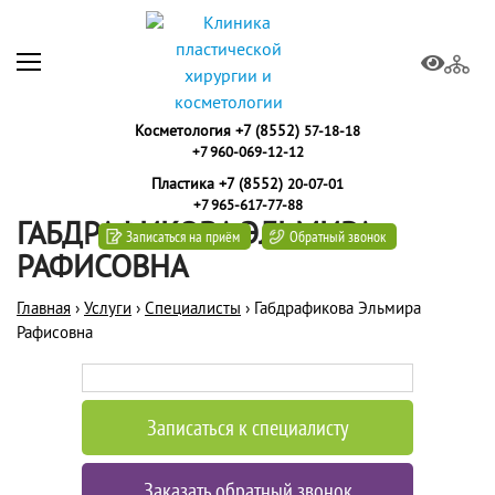
Косметология +7 (8552)
57-18-18
+7 960-069-12-12
Пластика +7 (8552)
20-07-01
+7 965-617-77-88
ГАБДРАФИКОВА ЭЛЬМИРА
Записаться на приём
Обратный звонок
РАФИСОВНА
Главная
›
Услуги
›
Специалисты
›
Габдрафикова Эльмира
Рафисовна
Записаться к специалисту
Заказать обратный звонок