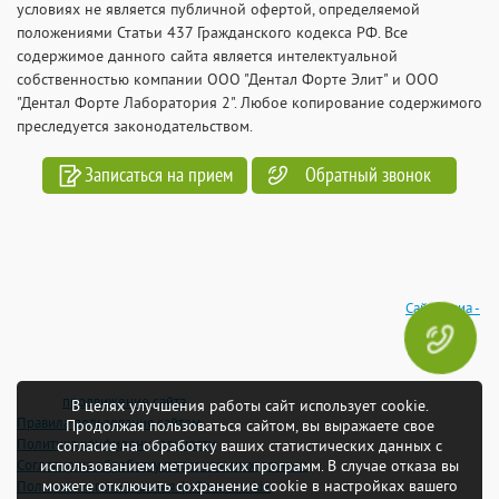
условиях не является публичной офертой, определяемой
положениями Статьи 437 Гражданского кодекса РФ. Все
содержимое данного сайта является интелектуальной
собственностью компании ООО "Дентал Форте Элит" и ООО
"Дентал Форте Лаборатория 2". Любое копирование содержимого
преследуется законодательством.
Записаться на прием
Обратный звонок
Сайтмедиа -
продвижение сайта
В целях улучшения работы сайт использует cookie.
Правила пользования сайтом
Продолжая пользоваться сайтом, вы выражаете свое
Политика конфиденциальности
согласие на обработку ваших статистических данных с
Согласие на обработку персональных данных
использованием метрических программ. В случае отказа вы
можете отключить сохранение cookie в настройках вашего
Политика использования файлов-cookie