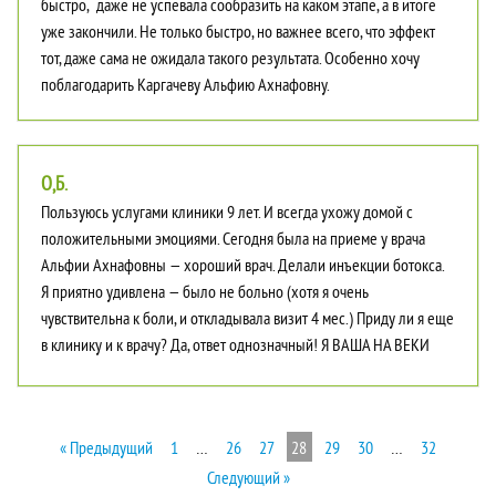
быстро, даже не успевала сообразить на каком этапе, а в итоге
уже закончили. Не только быстро, но важнее всего, что эффект
тот, даже сама не ожидала такого результата. Особенно хочу
поблагодарить Каргачеву Альфию Ахнафовну.
О,Б.
Пользуюсь услугами клиники 9 лет. И всегда ухожу домой с
положительными эмоциями. Сегодня была на приеме у врача
Альфии Ахнафовны — хороший врач. Делали инъекции ботокса.
Я приятно удивлена — было не больно (хотя я очень
чувствительна к боли, и откладывала визит 4 мес.) Приду ли я еще
в клинику и к врачу? Да, ответ однозначный! Я ВАША НА ВЕКИ
« Предыдущий
1
…
26
27
28
29
30
…
32
Следующий »